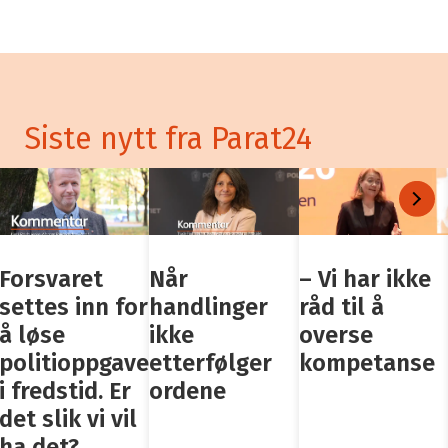
Siste nytt fra Parat24
Forsvaret
Når
– Vi har ikke
settes inn for
handlinger
råd til å
å løse
ikke
overse
politioppgaver
etterfølger
kompetanse
i fredstid. Er
ordene
det slik vi vil
ha det?