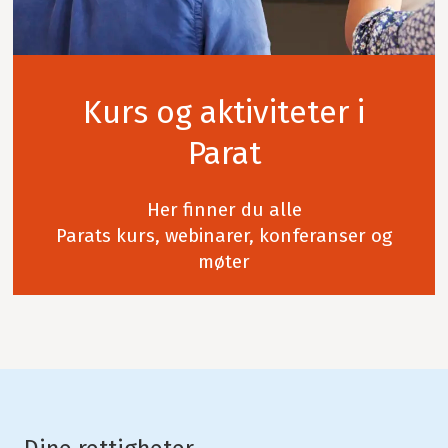
Kurs og aktiviteter i
Parat
Her finner du alle
Parats kurs, webinarer, konferanser og
møter