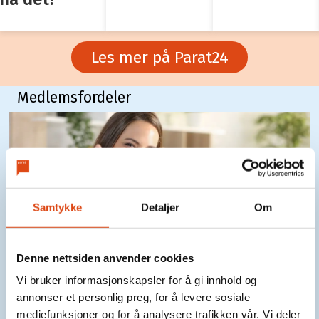
Les mer på Parat24
Medlemsfordeler
Samtykke
Detaljer
Om
Denne nettsiden anvender cookies
Vi bruker informasjonskapsler for å gi innhold og
Stipend –
annonser et personlig preg, for å levere sosiale
søknadsfristen er 1.
mediefunksjoner og for å analysere trafikken vår. Vi deler