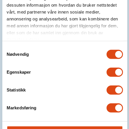
dessuten informasjon om hvordan du bruker nettstedet
april og 1. oktober
vårt, med partnerne våre innen sosiale medier,
annonsering og analysearbeid, som kan kombinere den
med annen informasjon du har gjort tilgjengelig for dem,
eller som de har samlet inn gjennom din bruk av
tjenestene deres.
Samtykkevalg
Nødvendig
Egenskaper
Statistikk
Juridisk bistand – hjelp
Markedsføring
når du trenger det
privat