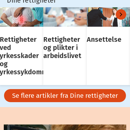
Dine rettigheter
Rettigheter
Rettigheter
Ansettelse
ved
og plikter i
yrkesskader
arbeidslivet
og
yrkessykdommer
Se flere artikler fra Dine rettigheter