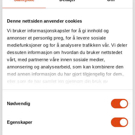
bl.a. luftfart, farmasi og media. Parat er
dessuten det forbundet innenfor YS som har
flest medlemmer i staten med mer enn 9.000
Denne nettsiden anvender cookies
statsansatte medlemmer. Parat har store
Vi bruker informasjonskapsler for å gi innhold og
annonser et personlig preg, for å levere sosiale
medlemsgrupper innenfor virksomheter som
mediefunksjoner og for å analysere trafikken vår. Vi deler
NAV, politiet, forsvaret, Statens vegvesen,
dessuten informasjon om hvordan du bruker nettstedet
domstol og innenfor universitets- og
vårt, med partnerne våre innen sosiale medier,
annonsering og analysearbeid, som kan kombinere den
høgskolesektoren.
med annen informasjon du har gjort tilgjengelig for dem,
eller som de har samlet inn gjennom din bruk av
Parat organiserer et stort antall
tjenestene deres.
langtidsutdannede, og har et omfattende
Samtykkevalg
Nødvendig
medlemstilbud også for ledere innen privat
næringsliv og offentlig sektor.
Egenskaper