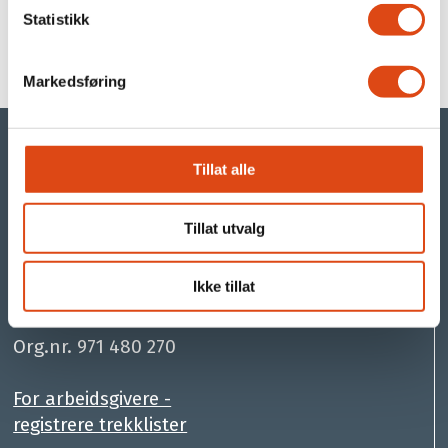
Statistikk
PARAT LEDERE
PARAT FOR LEDERE
Markedsføring
Tillat alle
©Parat
Tillat utvalg
Ikke tillat
- din arbeidstakerorganisasjon i YS
.
Org.nr. 971 480 270
For arbeidsgivere -
registrere trekklister