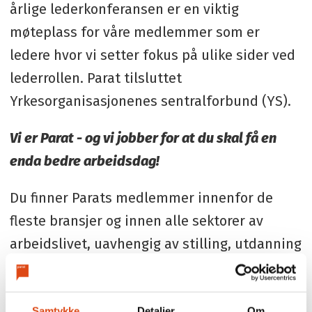
årlige lederkonferansen er en viktig
møteplass for våre medlemmer som er
ledere hvor vi setter fokus på ulike sider ved
lederrollen. Parat tilsluttet
Yrkesorganisasjonenes sentralforbund (YS).
Vi er Parat - og vi jobber for at du skal få en
enda bedre arbeidsdag!
Du finner Parats medlemmer innenfor de
fleste bransjer og innen alle sektorer av
arbeidslivet, uavhengig av stilling, utdanning
eller fagområde. Om lag 20.000 av Parats
medlemmer jobber innenfor privat sektor,
Samtykke
Detaljer
Om