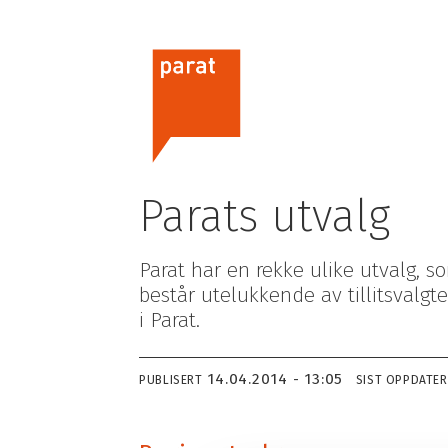
Parats utvalg
Parat har en rekke ulike utvalg, s
består utelukkende av tillitsvalgt
i Parat.
Om oss
Hvorfor bli me
14.04.2014 - 13:05
PUBLISERT
SIST OPPDATE
Parats flaggsak 2026
Hvem kan bli 
This is Parat
Hva koster det