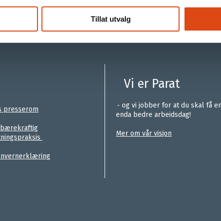
Tillat utvalg
Vi er Parat
.
- og vi jobber for at du skal få e
s presserom
enda bedre arbeidsdag!
.
 bærekraftig
Mer om vår visjon
tningspraksis
nvernerklæring