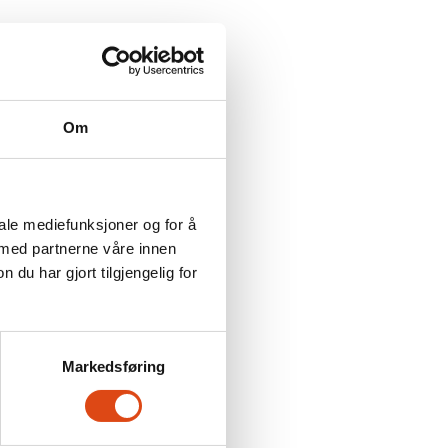
Rettigheter i arbeidslivet
Kurs og kompetanse
Vekst og verving
Hei tillitsvalgt
Driftstilskudd
Om
Profilering
iale mediefunksjoner og for å
 med partnerne våre innen
u har gjort tilgjengelig for
Markedsføring