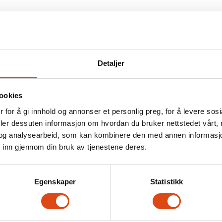
Tariffnyheter
Karriere
Dine rettigheter
Høyskolen Kristiania
er
Streik og konflikt
Detaljer
jement
ng Parat-appen
ookies
tvalg
 for å gi innhold og annonser et personlig preg, for å levere sos
deler dessuten informasjon om hvordan du bruker nettstedet vårt,
valget
og analysearbeid, som kan kombinere den med annen informasjon d
g regional valgkomité
 inn gjennom din bruk av tjenestene deres.
Egenskaper
Statistikk