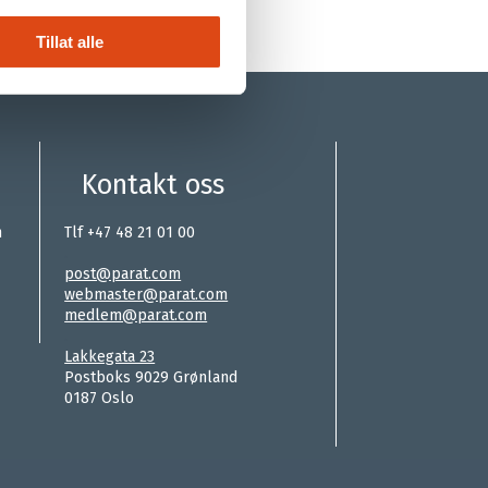
Tillat alle
Kontakt oss
n
Tlf +47 48 21 01 00
.
post@parat.com
webmaster@parat.com
medlem@parat.com
.
Lakkegata 23
Postboks 9029 Grønland
0187 Oslo