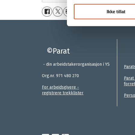
Ikke tillat
©Parat
:
.
- din arbeidstakerorganisasjon i YS
Parat
.
Org.nr. 971 480 270
Parat
forre
For arbeidsgivere -
registrere trekklister
Perso