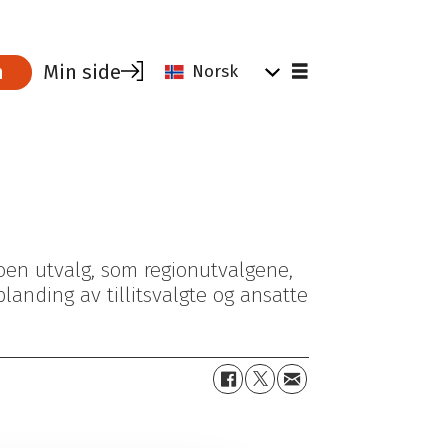
Min side
m
Norsk
Noen utvalg, som regionutvalgene,
landing av tillitsvalgte og ansatte
Tips og råd for tillitsvalgte
Parat for ledere
Verktøy for tillitsvalgte
Hvorfor være medlem?
Tillitsvalgtrollen
Dine rettigheter