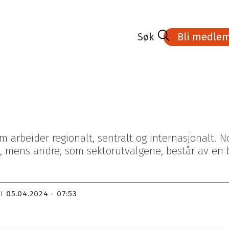
Bli medle
om arbeider regionalt, sentralt og internasjonalt. 
e, mens andre, som sektorutvalgene, består av en b
dlem
Lønnsoppgjøret 2026
Kurs- aktivitetskalender
05.04.2024 - 07:53
RT
medlem
Tariffavtalene
Veien til Fagbrev
Bedrifter med tariffavtale
Stipend