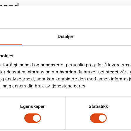
ipend
du skal være attraktiv på arbeidsmarkedet. Parats utda
, og som har vært ordinært betalende medlem av Para
Detaljer
ookies
 for å gi innhold og annonser et personlig preg, for å levere sos
deler dessuten informasjon om hvordan du bruker nettstedet vårt,
ret
og analysearbeid, som kan kombinere den med annen informasjon d
 inn gjennom din bruk av tjenestene deres.
ats utdanningsstipend: 1. april og 1. oktober. Du søker p
d søknaden?
Egenskaper
Statistikk
 regionen du tilhører, så får du hjelp til å fylle ut søkn