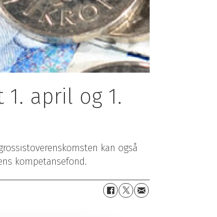
Rettigheter i arbeidslivet
Kurs og kompetanse
Vekst og verving
Hei tillitsvalgt
Driftstilskudd
Profilering
1. april og 1.
grossistoverenskomsten kan også
riens kompetansefond.