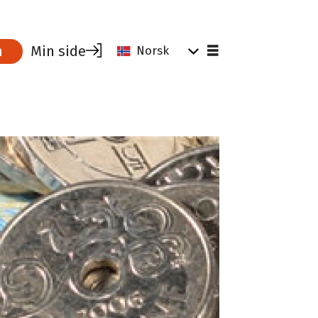
Min side
m
Norsk
Tips og råd for tillitsvalgte
Parat for ledere
Verktøy for tillitsvalgte
Hvorfor være medlem?
Tillitsvalgtrollen
Dine rettigheter