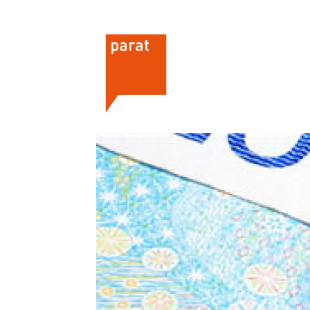
Om oss
Hvorfor bli me
Parats flaggsak 2026
Hvem kan bli 
This is Parat
Hva koster det