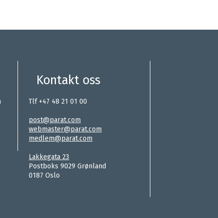
Kontakt oss
n
Tlf +47 48 21 01 00
.
post@parat.com
webmaster@parat.com
medlem@parat.com
.
Lakkegata 23
Postboks 9029 Grønland
0187 Oslo