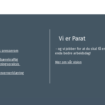
Vi er Parat
.
- og vi jobber for at du skal få e
s presserom
enda bedre arbeidsdag!
.
 bærekraftig
Mer om vår visjon
tningspraksis
nvernerklæring