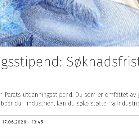
Tariffnyheter
Karriere
Dine rettigheter
Høyskolen Kristiania
er
Streik og konflikt
ng Parat-appen
sstipend: Søknadsfrist 
 Parats utdanningsstipend. Du som er omfattet av 
obber du i industrien, kan du søke støtte fra Indust
17.06.2026 - 13:45
T