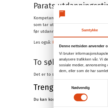
Parats utdanningsst
Kompetanseutvikling er viktig for at 
som tar utdanning ved siden av jobb
Samtykke
før utdanningen påbegynnes.
Les også:
Retningslinjer for stipend
Denne nettsiden anvender c
Vi bruker informasjonskapsler
analysere trafikken vår. Vi 
To søknadsfrister i å
sosiale medier, annonsering 
dem, eller som de har samlet
Det er to søknadsfrister i året for Par
Samtykkevalg
Trenger du hjelp me
Nødvendig
Du kan
kontakte Parats regionkontor
i