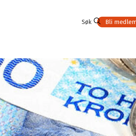
Bli medle
dlem
Lønnsoppgjøret 2026
Kurs- aktivitetskalender
medlem
Tariffavtalene
Veien til Fagbrev
Bedrifter med tariffavtale
Stipend