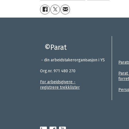
©Parat
:
.
- din arbeidstakerorganisasjon i YS
Parat
.
Org.nr. 971 480 270
Parat
forre
For arbeidsgivere -
registrere trekklister
Perso