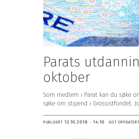
Parats politikk
Bli medlem
Parats årsberetning
Verv en kollega
Menneskene i Parat
Medlemsfordel
YS Pensjon
Parat-butikken
Kontakt oss
Join Parat
Ledige stillinger i Parat
Brukerveiledni
Parat og bærekraftig forretningspraksis
Utmelding
Parats utdanning
Personvernerklæring
Oversikt over alle medlemsgrupper
oktober
Som medlem i Parat kan du søke om
søke om stipend i Grossistfondet. J
12.10.2018 - 14:10
PUBLISERT
SIST OPPDATER