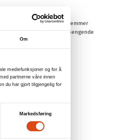
nningsstipend kan gis til medlemmer
t i minst 12 måneder sammenhengende
Om
iale mediefunksjoner og for å
 med partnerne våre innen
u har gjort tilgjengelig for
å stipendet via
Min Side
.
Markedsføring
aden.