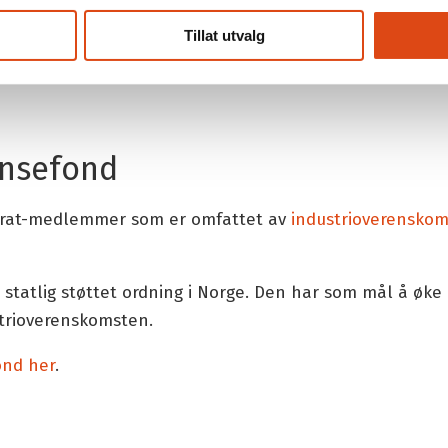
Tillat utvalg
for medlemmer i Parat, YTF og Fellesforbundet som er 
ansefond
Parat-medlemmer som er omfattet av
industrioverensko
statlig støttet ordning i Norge. Den har som mål å øke
strioverenskomsten.
ond her
.