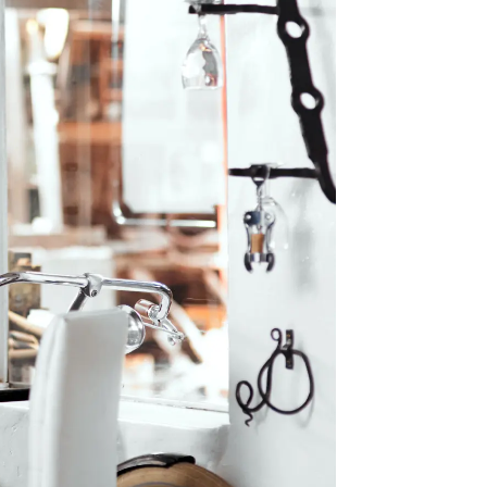
Rettigheter i arbeidslivet
Kurs og kompetanse
Vekst og verving
Hei tillitsvalgt
Driftstilskudd
Profilering