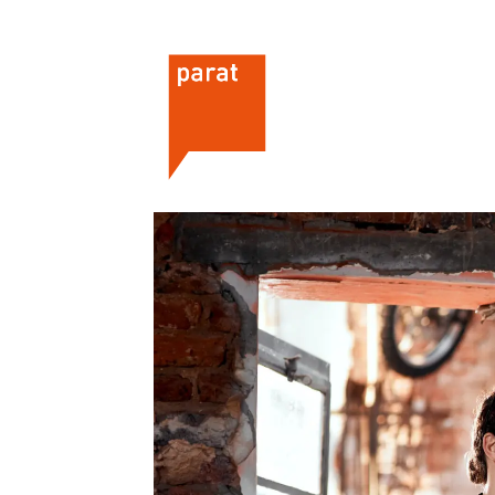
Om oss
Hvorfor bli me
Parats flaggsak 2026
Hvem kan bli 
This is Parat
Hva koster det