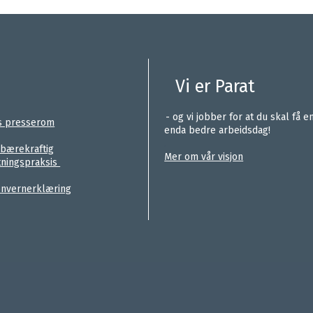
Vi er Parat
.
- og vi jobber for at du skal få e
s presserom
enda bedre arbeidsdag!
.
 bærekraftig
Mer om vår visjon
tningspraksis
nvernerklæring