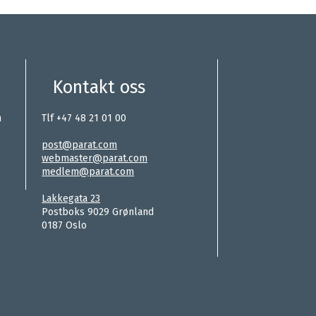
Kontakt oss
n
Tlf +47 48 21 01 00
.
post@parat.com
webmaster@parat.com
medlem@parat.com
.
Lakkegata 23
Postboks 9029 Grønland
0187 Oslo
Hei, jeg heter Ståle. Hva kan jeg hjelpe med?