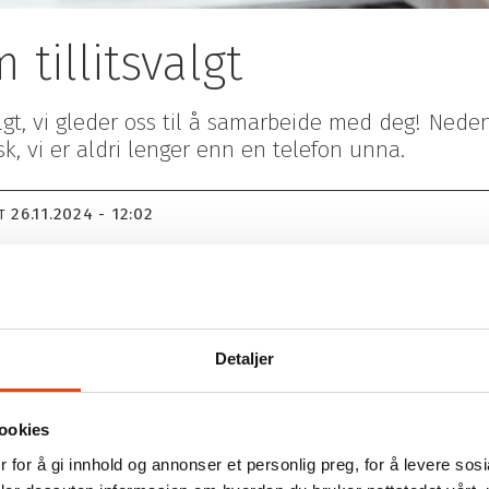
illitsvalgt
svalgt, vi gleder oss til å samarbeide med deg! Nede
usk, vi er aldri lenger enn en telefon unna.
26.11.2024 - 12:02
T
ått opplæring enda?
ine roller og oppgaver, som en første introduksjon. I
Detaljer
rsmål eller havner i situasjoner som du ikke vet hvord
 håndbok i praktisk organisasjonsarbeid
ookies
 for å gi innhold og annonser et personlig preg, for å levere sos