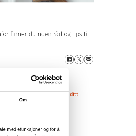
nfor finner du noen råd og tips til
kke nøl med å ta kontakt med
ditt
Om
an du skal håndtere.
iale mediefunksjoner og for å