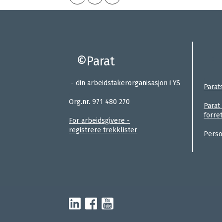
©Parat
:
.
- din arbeidstakerorganisasjon i YS
Parat
.
Org.nr. 971 480 270
Parat
forre
For arbeidsgivere -
registrere trekklister
Perso