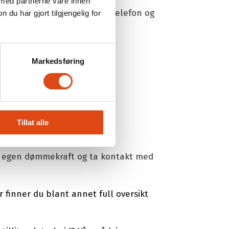
 med partnerne våre innen
navn, adresse, arbeidssted, telefon og
u har gjort tilgjengelig for
Markedsføring
dypningskurs i f.eks.
Tillat alle
å din egen dømmekraft og ta kontakt med
er finner du blant annet full oversikt