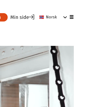
Min side
m
Norsk
Tips og råd for tillitsvalgte
Parat for ledere
Verktøy for tillitsvalgte
Hvorfor være medlem?
Tillitsvalgtrollen
Dine rettigheter