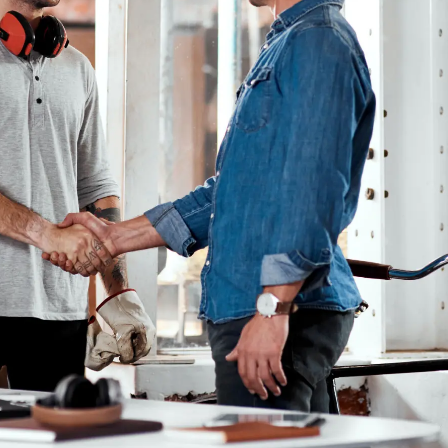
Tariffnyheter
Karriere
Dine rettigheter
Høyskolen Kristiania
er
Streik og konflikt
ng Parat-appen