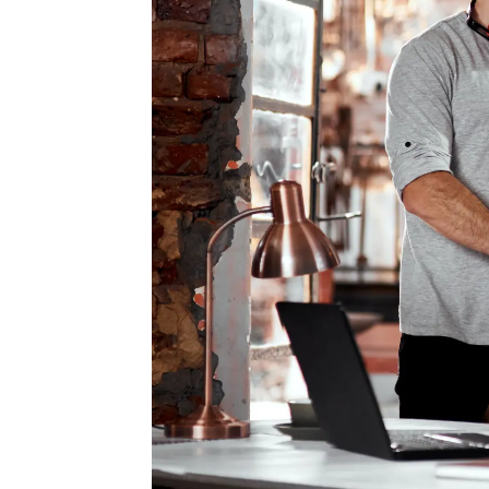
Parats politikk
Bli medlem
Parats årsberetning
Verv en kollega
Menneskene i Parat
Medlemsfordel
YS Pensjon
Parat-butikken
Kontakt oss
Join Parat
Ledige stillinger i Parat
Brukerveiledni
Parat og bærekraftig forretningspraksis
Utmelding
Personvernerklæring
Oversikt over alle medlemsgrupper