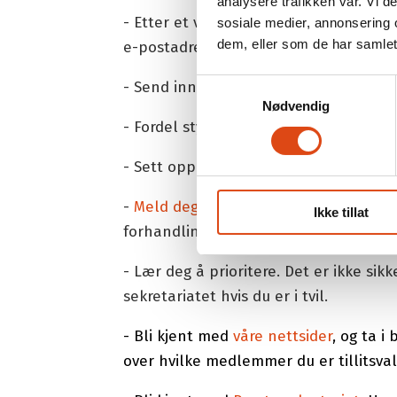
analysere trafikken vår. Vi 
- Etter et valg må du sende melding ti
sosiale medier, annonsering 
dem, eller som de har samlet
e-postadresse.
Samtykkevalg
- Send inn en oversikt over tillitsval
Nødvendig
- Fordel styrearbeidet mest mulig.
- Sett opp forslag til møteplan for mi
-
Meld deg på kurs!
Ta grunnkursene så
Ikke tillat
forhandlingsteknikk.
- Lær deg å prioritere. Det er ikke sik
sekretariatet hvis du er i tvil.
- Bli kjent med
våre nettsider
, og ta i
over hvilke medlemmer du er tillitsvalg