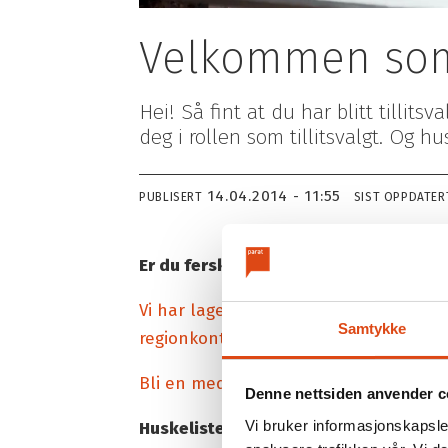
Velkommen som t
Hei! Så fint at du har blitt tillit
deg i rollen som tillitsvalgt. Og h
14.04.2014 - 11:55
PUBLISERT
SIST OPPDATER
Er du fersk som tillitsvalgt og ikke f
Vi har laget en liten presentasjon
om d
Samtykke
regionkontor i Parat
dersom du har spø
Bli en medspiller på arbeidsplassen –
Denne nettsiden anvender c
Vi bruker informasjonskapsler
Huskeliste for nye tillitsvalgte: