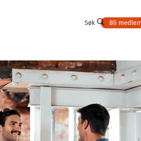
Bli medle
dlem
Lønnsoppgjøret 2026
Kurs- aktivitetskalender
medlem
Tariffavtalene
Veien til Fagbrev
Bedrifter med tariffavtale
Stipend