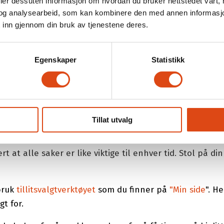
deler dessuten informasjon om hvordan du bruker nettstedet vårt,
l arbeidsgiver om hvem som er ny tillitsvalgt. Send inn 
og analysearbeid, som kan kombinere den med annen informasjon d
 inn gjennom din bruk av tjenestene deres.
gte og styremedlemmer til
Parat
.
Egenskaper
Statistikk
nst et halvår av gangen.
 raskt som mulig. Etterpå kan du melde deg på våre for
Tillat utvalg
kert at alle saker er like viktige til enhver tid. Stol p
 bruk
tillitsvalgtverktøyet
som du finner på
"
Min side
". H
t for.