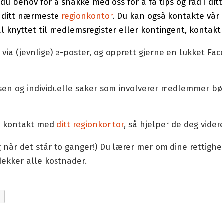
 du behov for å snakke med oss for å få tips og råd i ditt
d ditt nærmeste
regionkontor
. Du kan også kontakte vår
ål knyttet til medlemsregister eller kontingent, kontakt
a (jevnlige) e-poster, og opprett gjerne en lukket F
 og individuelle saker som involverer medlemmer bør v
 Ta kontakt med
ditt regionkontor
, så hjelper de deg vider
g når det står to ganger!) Du lærer mer om dine rettighe
dekker alle kostnader.