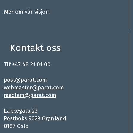
.
Mer om vår visjon
Kontakt oss
Tlf +47 48 21 01 00
.
post@parat.com
webmaster@parat.com
medlem@parat.com
.
Lakkegata 23
Postboks 9029 Grønland
0187 Oslo