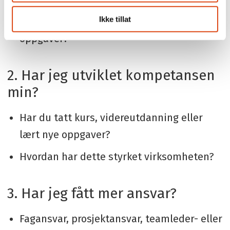
Ikke tillat
Har du fått nye eller mer krevende
oppgaver?
2. Har jeg utviklet kompetansen
min?
Har du tatt kurs, videreutdanning eller
lært nye oppgaver?
Hvordan har dette styrket virksomheten?
3. Har jeg fått mer ansvar?
Fagansvar, prosjektansvar, teamleder- eller