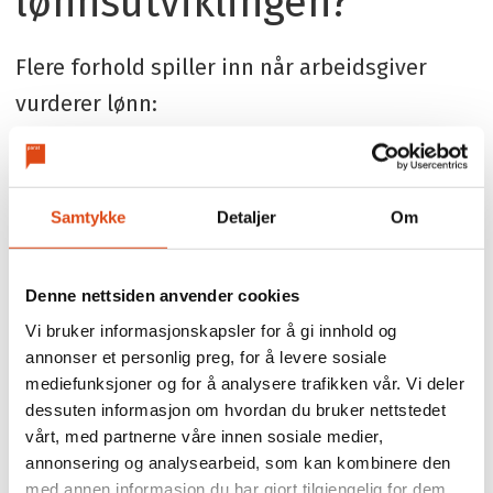
lønnsutviklingen?
Flere forhold spiller inn når arbeidsgiver
vurderer lønn:
Virksomhetens mål og behov
Lokal lønnspolitikk og kriterier
Samtykke
Detaljer
Om
Kompetanse og ansvar
Denne nettsiden anvender cookies
Resultater og innsats
Vi bruker informasjonskapsler for å gi innhold og
annonser et personlig preg, for å levere sosiale
Diskriminering er ikke lov
mediefunksjoner og for å analysere trafikken vår. Vi deler
dessuten informasjon om hvordan du bruker nettstedet
Det er forbudt å forskjellsbehandle i lønn
vårt, med partnerne våre innen sosiale medier,
annonsering og analysearbeid, som kan kombinere den
basert på kjønn, etnisitet, religion, seksuell
med annen informasjon du har gjort tilgjengelig for dem,