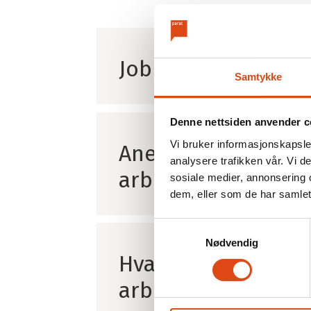
Parats politikk
Bli medlem
Parats årsberetning
Verv en kollega
Menneskene i Parat
Medlemsfordel
YS Pensjon
Parat-butikken
Jobbengasjement
Kontakt oss
Join Parat
Samtykke
Ledige stillinger i Parat
Brukerveiledni
Parat og bærekraftig forretningspraksis
Utmelding
Denne nettsiden anvender c
Personvernerklæring
Vi bruker informasjonskapsler
Oversikt over alle medlemsgrupper
Anerkjennelse ska
analysere trafikken vår. Vi 
arbeidsglede
sosiale medier, annonsering 
dem, eller som de har samlet
Samtykkevalg
Nødvendig
Hva skaper arbeids
arbeidsplass?