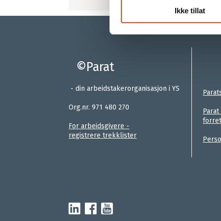
Ikke tillat
©Parat
:
.
- din arbeidstakerorganisasjon i YS
Parat
.
Org.nr. 971 480 270
Parat
forre
For arbeidsgivere -
registrere trekklister
Perso