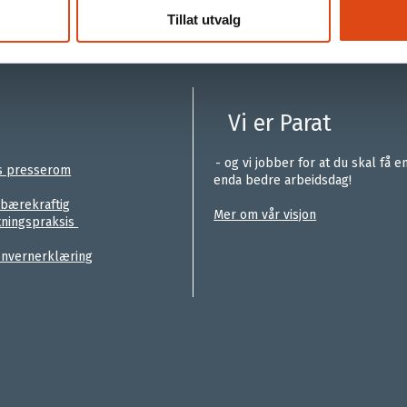
Tillat utvalg
Vi er Parat
.
- og vi jobber for at du skal få e
s presserom
enda bedre arbeidsdag!
.
 bærekraftig
Mer om vår visjon
tningspraksis
nvernerklæring