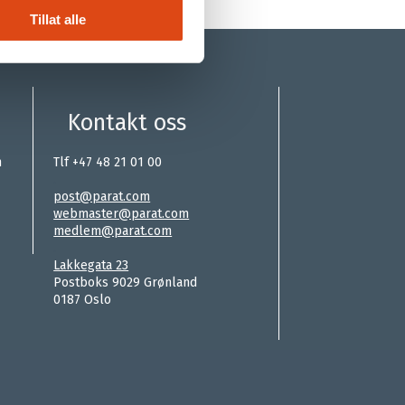
Tillat alle
Kontakt oss
n
Tlf +47 48 21 01 00
.
post@parat.com
webmaster@parat.com
medlem@parat.com
.
Lakkegata 23
Postboks 9029 Grønland
0187 Oslo