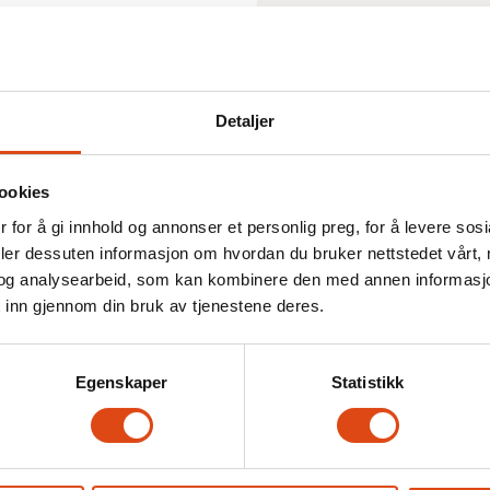
Tariffnyheter
Karriere
Dine rettigheter
Høyskolen Kristiania
er
Streik og konflikt
Mestring sk
Detaljer
ng Parat-appen
ookies
 for å gi innhold og annonser et personlig preg, for å levere sos
per
Selvbestem
deler dessuten informasjon om hvordan du bruker nettstedet vårt,
arbeidsgled
og analysearbeid, som kan kombinere den med annen informasjon d
 inn gjennom din bruk av tjenestene deres.
Egenskaper
Statistikk
glede på din