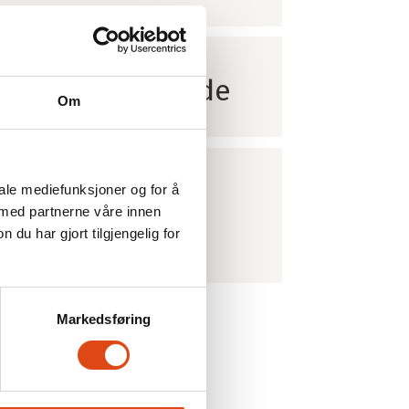
Rettigheter i arbeidslivet
Kurs og kompetanse
Vekst og verving
Hei tillitsvalgt
aper arbeidsglede
Driftstilskudd
Om
Profilering
iale mediefunksjoner og for å
melse skaper
 med partnerne våre innen
e
u har gjort tilgjengelig for
Markedsføring