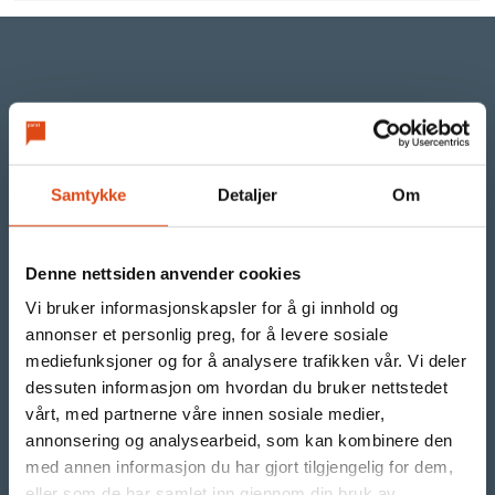
©Parat
Samtykke
Detaljer
Om
- din arbeidstakerorganisasjon i YS
.
Denne nettsiden anvender cookies
Org.nr. 971 480 270
Vi bruker informasjonskapsler for å gi innhold og
For arbeidsgivere -
annonser et personlig preg, for å levere sosiale
mediefunksjoner og for å analysere trafikken vår. Vi deler
registrere trekklister
dessuten informasjon om hvordan du bruker nettstedet
vårt, med partnerne våre innen sosiale medier,
annonsering og analysearbeid, som kan kombinere den
med annen informasjon du har gjort tilgjengelig for dem,
eller som de har samlet inn gjennom din bruk av