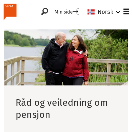
Norsk
Min side
Tag:
råd
og
veiledning
om
Råd og veiledning om
pensjon
pensjon