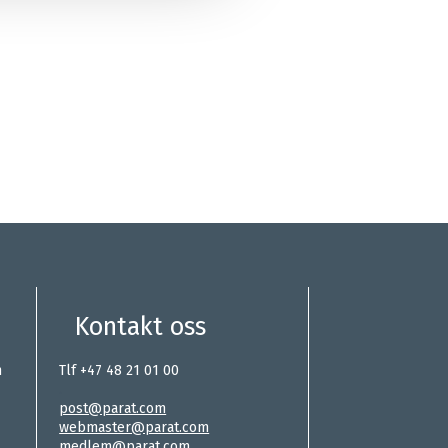
Kontakt oss
n
Tlf +47 48 21 01 00
.
post@parat.com
webmaster@parat.com
medlem@parat.com