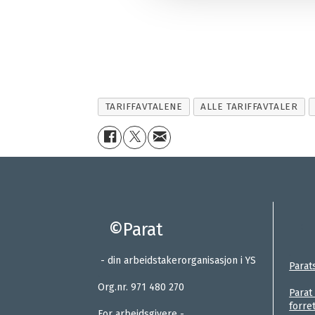
TARIFFAVTALENE
ALLE TARIFFAVTALER
©Parat
:
.
- din arbeidstakerorganisasjon i YS
Parat
.
Org.nr. 971 480 270
Parat
forre
For arbeidsgivere -