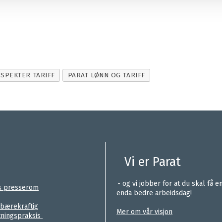
SPEKTER TARIFF
PARAT LØNN OG TARIFF
Vi er Parat
.
- og vi jobber for at du skal få e
s presserom
enda bedre arbeidsdag!
.
 bærekraftig
Mer om vår visjon
tningspraksis