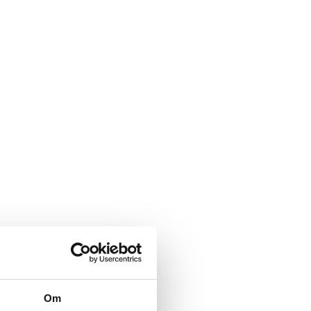
Rettigheter i arbeidslivet
Kurs og kompetanse
Vekst og verving
Hei tillitsvalgt
Driftstilskudd
Profilering
Om