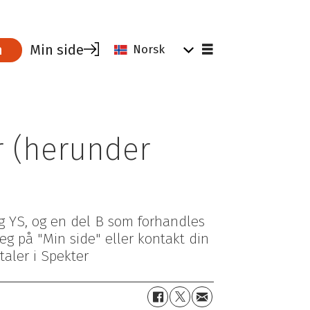
Min side
m
Norsk
r (herunder
og YS, og en del B som forhandles
eg på "Min side" eller kontakt din
vtaler i Spekter
Tips og råd for tillitsvalgte
Parat for ledere
Verktøy for tillitsvalgte
Hvorfor være medlem?
Tillitsvalgtrollen
Dine rettigheter