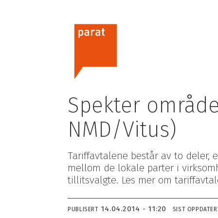
Spekter område
NMD/Vitus)
Tariffavtalene består av to deler
mellom de lokale parter i virksomh
tillitsvalgte. Les mer om tariffavta
Om oss
Hvorfor bli me
Parats flaggsak 2026
Hvem kan bli 
This is Parat
Hva koster det
14.04.2014 - 11:20
PUBLISERT
SIST OPPDATER