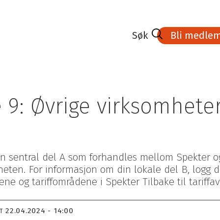
Bli medle
 9: Øvrige virksomhete
, en sentral del A som forhandles mellom Spekter 
eten. For informasjon om din lokale del B, logg d
lene og tariffområdene i Spekter Tilbake til tariffa
dlem
Lønnsoppgjøret 2026
Kurs- aktivitetskalender
medlem
Tariffavtalene
Veien til Fagbrev
Bedrifter med tariffavtale
Stipend
22.04.2024 - 14:00
T