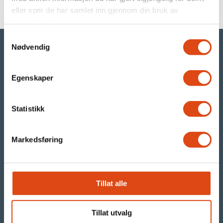
eller som de har samlet inn gjennom din bruk av
tjenestene deres.
Samtykkevalg
Nødvendig
Egenskaper
©Parat
Statistikk
- din arbeidstakerorganisasjon i YS
.
Markedsføring
Org.nr. 971 480 270
For arbeidsgivere -
Tillat alle
registrere trekklister
Tillat utvalg