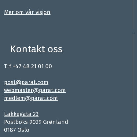
.
Mer om vår visjon
Kontakt oss
Tlf +47 48 21 01 00
.
post@parat.com
webmaster@parat.com
medlem@parat.com
.
Lakkegata 23
Postboks 9029 Grønland
0187 Oslo