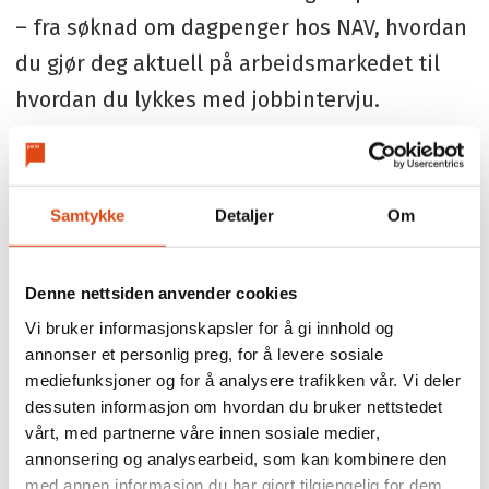
– fra søknad om dagpenger hos NAV, hvordan
du gjør deg aktuell på arbeidsmarkedet til
hvordan du lykkes med jobbintervju.
Du møter: Ståle Botn, rådgiver Parat; Unn
Kristin Olsen, leder i Parat; Lene Ørbeck fra
Samtykke
Detaljer
Om
Karrierehuset og Jenny Nordsletten fra
StudentConsulting.
Denne nettsiden anvender cookies
Opptaket er fra et webinar 10. februar 2021.
Vi bruker informasjonskapsler for å gi innhold og
annonser et personlig preg, for å levere sosiale
mediefunksjoner og for å analysere trafikken vår. Vi deler
dessuten informasjon om hvordan du bruker nettstedet
VIDEOARTIKKEL
KARRIERE
vårt, med partnerne våre innen sosiale medier,
PARAT KOMPETANSE
annonsering og analysearbeid, som kan kombinere den
med annen informasjon du har gjort tilgjengelig for dem,