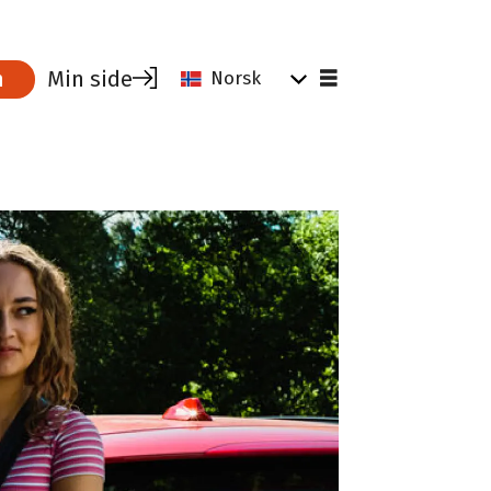
Min side
m
Norsk
Tips og råd for tillitsvalgte
Parat for ledere
Verktøy for tillitsvalgte
Hvorfor være medlem?
Tillitsvalgtrollen
Dine rettigheter