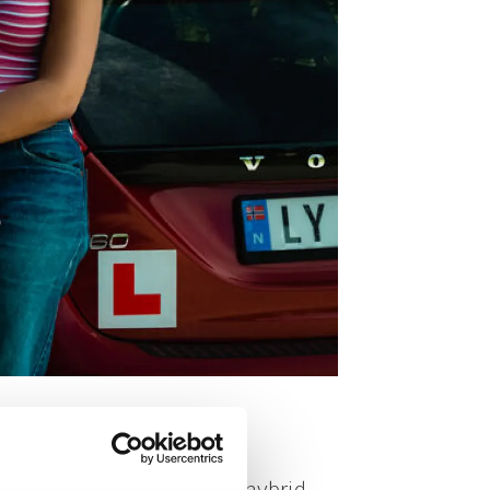
Rettigheter i arbeidslivet
Kurs og kompetanse
Vekst og verving
Hei tillitsvalgt
Driftstilskudd
Profilering
 uansett om du har elbil, hybrid,