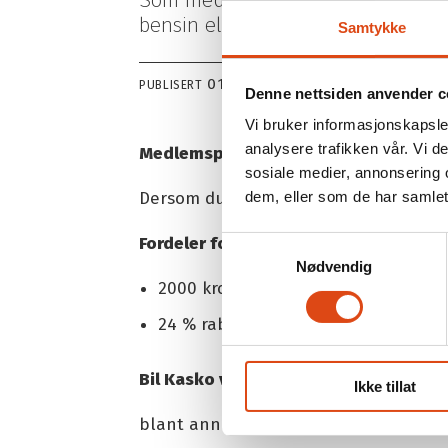
bensin eller dieselbil.
Samtykke
01.08.2022 - 15:20
PUBLISERT
SIST OPPDATE
Denne nettsiden anvender c
Vi bruker informasjonskapsler
analysere trafikken vår. Vi 
Medlemspris på bilforsikring
sosiale medier, annonsering 
Dersom du ikke har forsikret bilen din
dem, eller som de har samlet
Fordeler for deg som Parat-medlem:
Samtykkevalg
Nødvendig
2000 kroner lavere egenandel ved k
24 % rabatt - (32 % rabatt om du er
Bil Kasko velges av mange og da får 
Ikke tillat
blant annet en av markedets beste ord