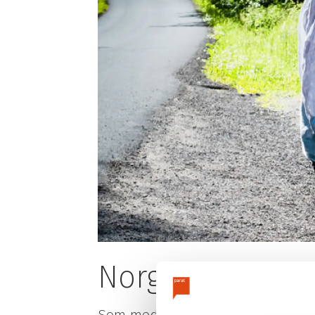
Parats politikk
Bli medlem
Parats årsberetning
Verv en kollega
Menneskene i Parat
Medlemsfordel
YS Pensjon
Parat-butikken
Kontakt oss
Join Parat
Ledige stillinger i Parat
Brukerveiledni
Parat og bærekraftig forretningspraksis
Utmelding
Personvernerklæring
Oversikt over alle medlemsgrupper
Norges mest pop
Som medlem i Parat får du inntil 32