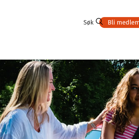
Bli medle
dlem
Lønnsoppgjøret 2026
Kurs- aktivitetskalender
medlem
Tariffavtalene
Veien til Fagbrev
Bedrifter med tariffavtale
Stipend