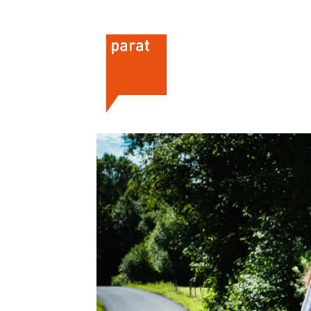
Om oss
Hvorfor bli me
Parats flaggsak 2026
Hvem kan bli 
This is Parat
Hva koster det