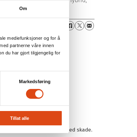
Om
iale mediefunksjoner og for å
 med partnerne våre innen
u har gjort tilgjengelig for
elsene dine.
Markedsføring
Tillat alle
jelp og maks 10 % bonustap ved skade.