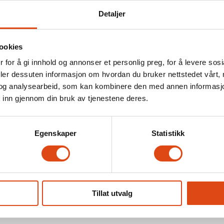
Detaljer
18.03.2024 - 14:34
RT
ookies
 for å gi innhold og annonser et personlig preg, for å levere sos
deler dessuten informasjon om hvordan du bruker nettstedet vårt,
og analysearbeid, som kan kombinere den med annen informasjon d
 i Gjensidige, kan det være lurt å sjekke medlemsbeting
 inn gjennom din bruk av tjenestene deres.
Egenskaper
Statistikk
ollisjonsskade (en per år)
 under 30 år)
du:
Tillat utvalg
ninger for leiebil, 8 års garanti på reparasjoner, veih