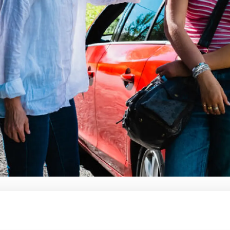
Tariffnyheter
Karriere
Dine rettigheter
Høyskolen Kristiania
er
Streik og konflikt
ng Parat-appen
ulære bilforsikring
 % rabatt på bilforsikringen. Forsikringen gjelder