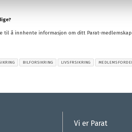
dige?
ke til å innhente informasjon om ditt Parat-medlemskap
SIKRING
BILFORSIKRING
LIVSFRSIKRING
MEDLEMSFORDE
Vi er Parat