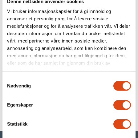
Denne nettsiden anvender cookies
- Øke det generelle kunnskapsnivået om
Vi bruker informasjonskapsler for å gi innhold og
pensjon blant tillitsvalgte og ansatte, samt
annonser et personlig preg, for å levere sosiale
mediefunksjoner og for å analysere trafikken vår. Vi deler
på de pensjonsområdene som fortsatt er
dessuten informasjon om hvordan du bruker nettstedet
uavklart eller som det må fremforhandles
vårt, med partnerne våre innen sosiale medier,
bedre ordninger på.
annonsering og analysearbeid, som kan kombinere den
med annen informasjon du har gjort tilgjengelig for dem,
-Jobbe for at medlemmenes interesser
eller som de har samlet inn gjennom din bruk av
ivaretas ved overgang fra gamle til nye
tjenestene deres.
systemer/pensjonsordninger
Samtykkevalg
Nødvendig
DETTE ER PARAT
Egenskaper
Statistikk