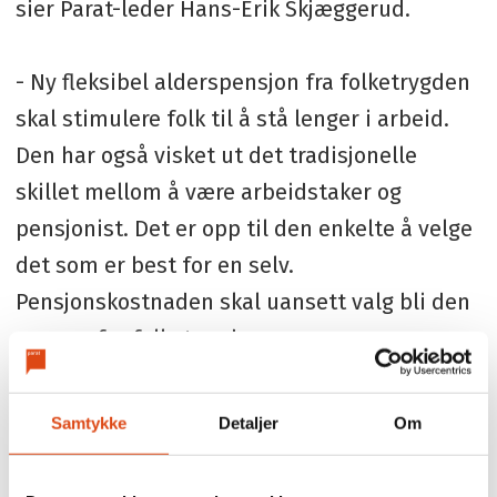
sier Parat-leder Hans-Erik Skjæggerud.
- Ny fleksibel alderspensjon fra folketrygden
skal stimulere folk til å stå lenger i arbeid.
Den har også visket ut det tradisjonelle
skillet mellom å være arbeidstaker og
pensjonist. Det er opp til den enkelte å velge
det som er best for en selv.
Pensjonskostnaden skal uansett valg bli den
samme for folketrygden og
samfunnsøkonomien. Parat er enig i en slik
utvikling, sier Skjæggerud.
Samtykke
Detaljer
Om
Dette er hovedmålene for årets flaggsak: